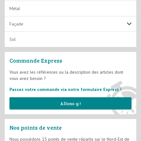
Laques acryliques
Métal
Laques solvantées
Façade
Lasures
Fixateurs et Impressions
Sol
Vernis
Films Minces D2
Commande Express
Films Semi-épais D3
Vous avez les références ou la description des articles dont
vous avez besoin ?
Système d'imperméabilité
Passez votre commande via notre formulaire Express !
Allons-y !
Nos points de vente
Nous possédons 15 points de vente répartis sur le Nord-Est de