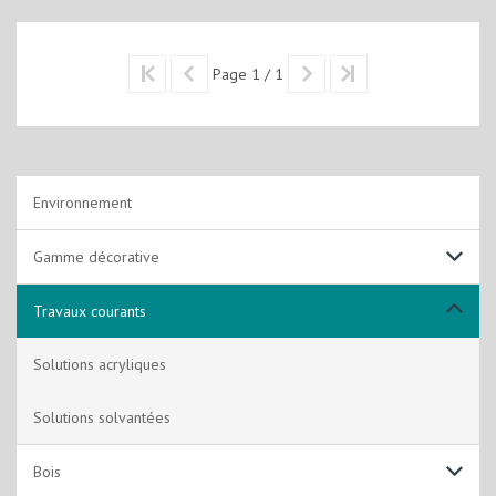
Page 1 / 1
Environnement
Gamme décorative
Non lustrantes
Travaux courants
Alkydes Emulsion
Solutions acryliques
Laques
Solutions solvantées
Solutions Techniques
Bois