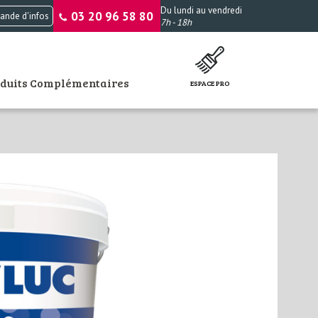
Du lundi au vendredi
03 20 96 58 80
nde d'infos
7h - 18h
oduits Complémentaires
ESPACE PRO