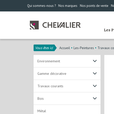
Qui sommes-nous ?
Nos marques
Nos points de vente
No
Les 
Vous êtes ici
Accueil
Les-Peintures
Travaux co
Environnement
Travaux Courants
Gamme décorative
Environnement
Non lustrantes
Travaux courants
Innovation
Alkydes Emulsion
Solutions acryliques
Bois
Laques
Laques
Solutions solvantées
Laques acryliques
Métal