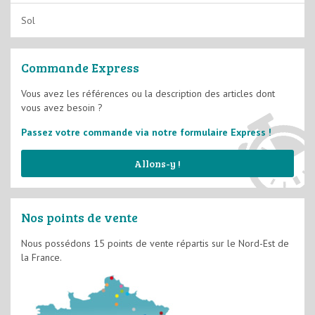
Lasures
Fixateurs et Impressions
Sol
Vernis
Films Minces D2
Commande Express
Films Semi-épais D3
Vous avez les références ou la description des articles dont
vous avez besoin ?
Système d'imperméabilité
Passez votre commande via notre formulaire Express !
Allons-y !
Nos points de vente
Nous possédons 15 points de vente répartis sur le Nord-Est de
la France.