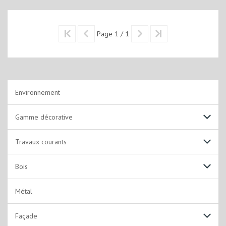
Page 1 / 1
Environnement
Gamme décorative
Non lustrantes
Travaux courants
Alkydes Emulsion
Solutions acryliques
Bois
Laques
Solutions solvantées
Laques acryliques
Métal
Solutions Techniques
Laques solvantées
Façade