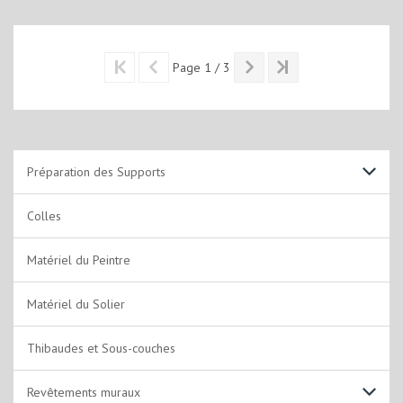
Page 1 / 3
Préparation des Supports
Support Sols
Colles
Support Murs et Plafonds
Matériel du Peintre
Matériel du Solier
Thibaudes et Sous-couches
Revêtements muraux