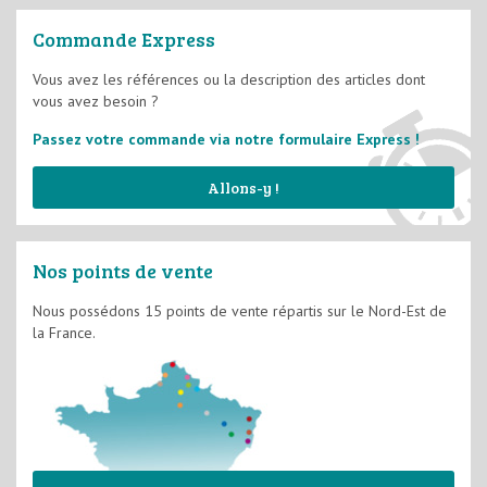
Vernis
Films Minces D2
Commande Express
Films Semi-épais D3
Vous avez les références ou la description des articles dont
vous avez besoin ?
Système d'imperméabilité
Passez votre commande via notre formulaire Express !
Allons-y !
Nos points de vente
Nous possédons 15 points de vente répartis sur le Nord-Est de
la France.