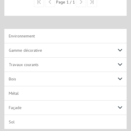
Page 1 / 1
Environnement
Gamme décorative
Non lustrantes
Travaux courants
Alkydes Emulsion
Solutions acryliques
Bois
Laques
Solutions solvantées
Laques acryliques
Métal
Solutions Techniques
Laques solvantées
Façade
Lasures
Fixateurs et Impressions
Sol