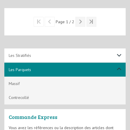
Page 1 / 2
Les Stratifiés
7 mm
Les Parquets
8 mm
Massif
Contrecollé
Commande Express
Vous avez les références ou la description des articles dont