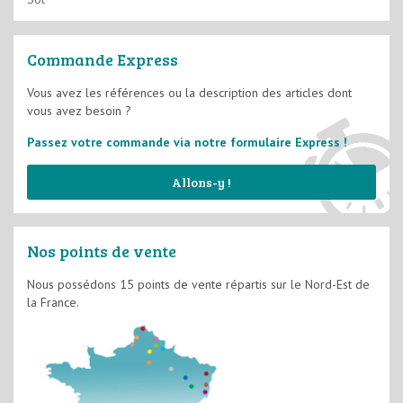
Vernis
Films Minces D2
Commande Express
Films Semi-épais D3
Vous avez les références ou la description des articles dont
vous avez besoin ?
Système d'imperméabilité
Passez votre commande via notre formulaire Express !
Allons-y !
Nos points de vente
Nous possédons 15 points de vente répartis sur le Nord-Est de
la France.