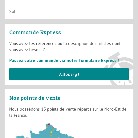
Lasures
Fixateurs et Impressions
Sol
Vernis
Films Minces D2
Commande Express
Films Semi-épais D3
Vous avez les références ou la description des articles dont
vous avez besoin ?
Système d'imperméabilité
Passez votre commande via notre formulaire Express !
Allons-y !
Nos points de vente
Nous possédons 15 points de vente répartis sur le Nord-Est de
la France.