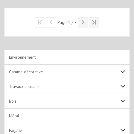
Page 1 / 7
Environnement
Gamme décorative
Non lustrantes
Travaux courants
Alkydes Emulsion
Solutions acryliques
Bois
Laques
Solutions solvantées
Laques acryliques
Métal
Solutions Techniques
Laques solvantées
Façade