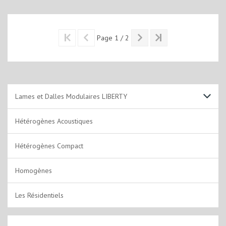
Page 1 / 2
Lames et Dalles Modulaires LIBERTY
Plombant
Hétérogènes Acoustiques
A coller
Hétérogènes Compact
Clipsable
Homogènes
Clipsable rigide
Les Résidentiels