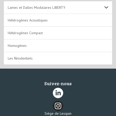
Lames et Dalles Modulaires LIBERTY
Plombant
Hétérogènes Acoustiques
A coller
Hétérogènes Compact
Clipsable
Homogènes
Clipsable rigide
Les Résidentiels
Suivez-nous
Siège de Lesquin