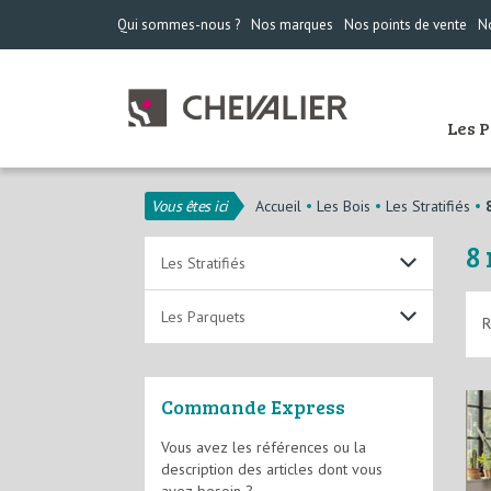
Qui sommes-nous ?
Nos marques
Nos points de vente
No
Les 
Vous êtes ici
Accueil
Les Bois
Les Stratifiés
8
Les Stratifiés
7 mm
Les Parquets
R
8 mm
Massif
Commande Express
Contrecollé
Vous avez les références ou la
description des articles dont vous