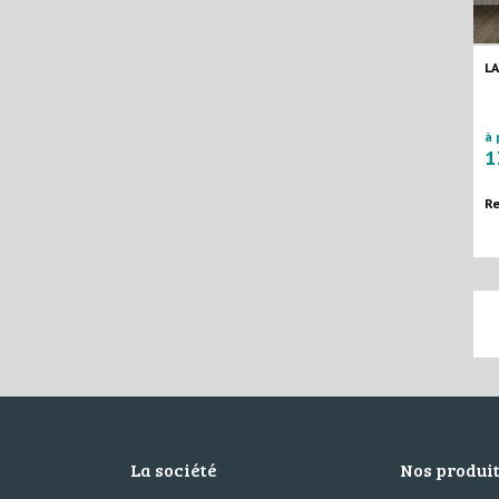
L
à 
1
Re
La société
Nos produi