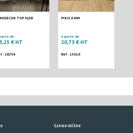
AMIDECOR TOP FLOR
PIXIS 8 MM
partir de
à partir de
3,25 € HT
20,73 € HT
f : 18294
Ref : 15610
ts
Liens utiles