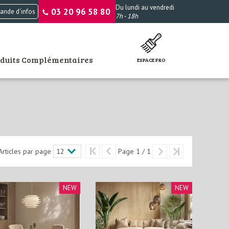
Du lundi au vendredi
03 20 96 58 80
nde d'infos
7h - 18h
oduits Complémentaires
ESPACE PRO
Articles par page
Page 1 / 1
NEW
NEW