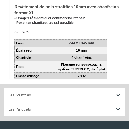
Revêtement de sols stratifiés 10mm avec chanfreins
format XL
- Usages résidentiel et commercial intensif
- Pose sur chauffage au sol possible
AC : AC5
244 x 1845 mm
Lame
Épaisseur
10 mm
4 chanfreins
Chanfrein
Flottante sur sous-couche,
Pose
système SUPERLOC, clic à plat
Classe d'usage
23/32
Les Stratifiés
7 mm
Les Parquets
8 mm
Massif