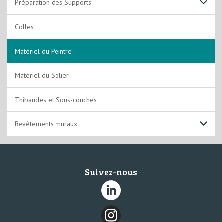
Préparation des Supports
Support Sols
Colles
Support Murs et Plafonds
Matériel du Peintre
Matériel du Solier
Thibaudes et Sous-couches
Revêtements muraux
Toile de verre
Suivez-nous
Papier peints
Structure à peindre